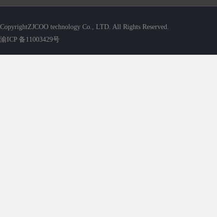
CopyrightZJCOO technology Co., LTD. All Rights Reserved.
渝ICP 备11003429号