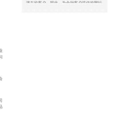
潜在的客户。因此，为金融客户提供的网站
建设解决方案的好坏直接影响到众多的使用
群体
业
问
会
司
品