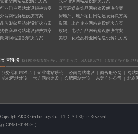
营销型网站建设解决方案
教育培训网站建设解决方案
行业门户网站建设解决方案
珠宝高端奢饰品网站建设解决方案
外贸网站解建设决方案
房地产、地产项目网站建设解决方案
品牌形象网站建设解决方案
集团、上市企业网站建设解决方案
购物商城网站建设解决方案
数码、电子产品网站建设解决方案
政府网站建设解决方案
美容、化妆品行业网站建设解决方案
友情链接
我们很重视友情链接，请慎重考虑，SEOER屌丝们！友情连接交换请联系QQ:4465
服务器租用对比
企业建站系统
济南网站建设
商务服务网
网站
|
|
|
|
成都网站建设
大连网站建设
合肥网站建设
东莞广告公司
北京
|
|
|
|
CopyrightZJCOO technology Co., LTD. All Rights Reserved.
渝ICP备19014429号