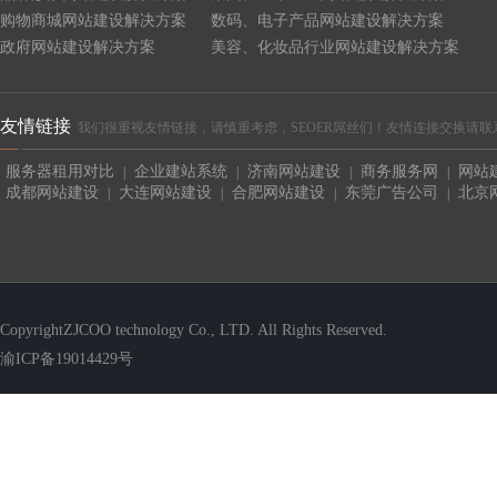
购物商城网站建设解决方案
数码、电子产品网站建设解决方案
政府网站建设解决方案
美容、化妆品行业网站建设解决方案
友情链接
我们很重视友情链接，请慎重考虑，SEOER屌丝们！友情连接交换请联系QQ:4465
服务器租用对比
企业建站系统
济南网站建设
商务服务网
网站
|
|
|
|
成都网站建设
大连网站建设
合肥网站建设
东莞广告公司
北京
|
|
|
|
CopyrightZJCOO technology Co., LTD. All Rights Reserved.
渝ICP备19014429号