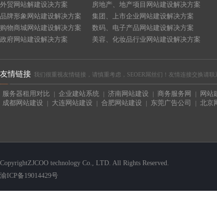
外贸网站解建设决方案
房地产、地产项目网站建设解决方案
品牌形象网站建设解决方案
集团、上市企业网站建设解决方案
购物商城网站建设解决方案
数码、电子产品网站建设解决方案
政府网站建设解决方案
美容、化妆品行业网站建设解决方案
友情链接
我们很重视友情链接，请慎重考虑，SEOER屌丝们！友情连接交换请联系QQ:4465
服务器租用对比
企业建站系统
济南网站建设
商务服务网
网站
|
|
|
|
成都网站建设
大连网站建设
合肥网站建设
东莞广告公司
北京
|
|
|
|
CopyrightZJCOO technology Co., LTD. All Rights Reserved.
渝ICP备19014429号