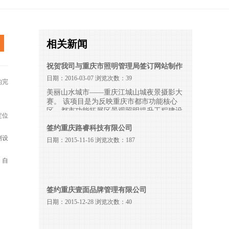
相关新闻
祝贺我司与重庆市照明管理局签订网站制作
日期：2016-03-07 浏览次数：39
合同
的完
美丽山水城市——重庆江城山城夜景摄影大
赛。 该项目是为反映重庆市都市功能核心
区、都市功能拓展区景观照明提升工程建设
定位
成果，展示重庆美丽山水城市形象和城市夜
签约重庆路睿科技有限公司
景魅力，提升重庆城市形象的知名度和美誉
测设
度, 加深广大市民对重庆美丽山水城市的认
日期：2015-11-16 浏览次数：187
同感、归属感，经重庆市人民政府批准，由
重庆市市政管理委员会主办，重庆市城市照
、自
明管理局、重庆市摄影家协会联合承办。
签约重庆壹面品牌管理有限公司
日期：2015-12-28 浏览次数：40