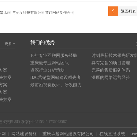
返回列表
篇:
我司与宽度科技有限公司签订网站制作合同
我们的优势
更多 +
10年专业互联网服务经验
时刻最新技术领先研发
重庆最专业网站团队
具有完备的项目管理
方案
资深行业分析策划
完善的售后服务体系
决方案
B2C营销型网站建设领先者
深厚的网络运营经验
方案
最前沿视觉设计、研发能力
方案
决方案
系QQ:446515345 1736043587
务网
网站建设价格
重庆承越网站建设有限公司
在线直播系统
se
|
|
|
|