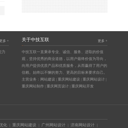
关于中技互联
更多 +
更多 +
能力
中技互联一直秉承专业、诚信、服务、进取的价值
观，坚持优秀的商业道德，以用户最终价值为导向，
向用户提供优质产品和优质服务，从而赢得了用户的
信赖。始终以不懈的努力、更高的目标来要求自己。
主营业务：
网站建设
|
重庆网站建设
|
重庆网站设计
|
重庆网站制作
|
重庆网页设计
|
重庆网站开发
o优化
重庆网站建设
广州网站设计
济南网站设计
|
|
|
|