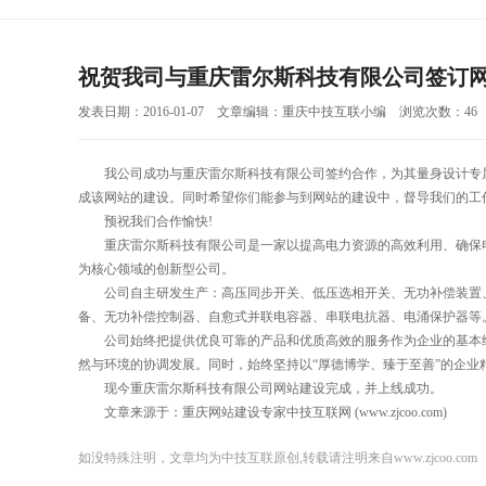
祝贺我司与重庆雷尔斯科技有限公司签订
发表日期：2016-01-07 文章编辑：重庆中技互联小编 浏览次数：46
我公司成功与重庆雷尔斯科技有限公司签约合作，为其量身设计专属
成该网站的建设。同时希望你们能参与到网站的建设中，督导我们的工
预祝我们合作愉快!
重庆雷尔斯科技有限公司是一家以提高电力资源的高效利用、确保电
为核心领域的创新型公司。
公司自主研发生产：高压同步开关、低压选相开关、无功补偿装置、
备、无功补偿控制器、自愈式并联电容器、串联电抗器、电涌保护器等
公司始终把提供优良可靠的产品和优质高效的服务作为企业的基本经
然与环境的协调发展。同时，始终坚持以“厚德博学、臻于至善”的企业精
现今重庆雷尔斯科技有限公司网站建设完成，并上线成功。
文章来源于：重庆网站建设专家中技互联网 (www.zjcoo.com)
如没特殊注明，文章均为中技互联原创,转载请注明来自www.zjcoo.com