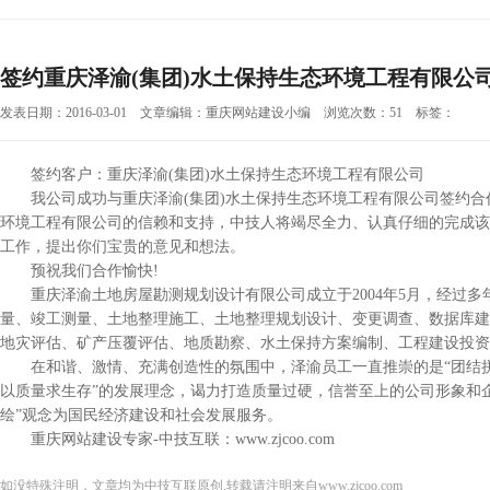
签约重庆泽渝(集团)水土保持生态环境工程有限公
发表日期：2016-03-01 文章编辑：重庆网站建设小编 浏览次数：51 标签：
签约客户：重庆泽渝
(集团)水土保持生态环境工程
有限公司
我公司成功与重庆泽渝
(集团)水土保持生态环境工程
有限公司签约合
环境工程
有限公司的信赖和支持，中技人将竭尽全力、认真仔细的完成该
工作，提出你们宝贵的意见和想法。
预祝我们合作愉快!
重庆泽渝土地房屋勘测规划设计有限公司成立于2004年5月，经过多
量、竣工测量、土地整理施工、土地整理规划设计、变更调查、数据库建
地灾评估、矿产压覆评估、地质勘察、水土保持方案编制、工程建设投资
在和谐、激情、充满创造性的氛围中，泽渝员工一直推崇的是“团结拼
以质量求生存”的发展理念，谒力打造质量过硬，信誉至上的公司形象和
绘”观念为国民经济建设和社会发展服务。
重庆网站建设专家-中技互联：
www.zjcoo.com
如没特殊注明，文章均为中技互联原创,转载请注明来自www.zjcoo.com