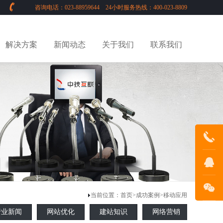
咨询电话：023-88959644 24小时服务热线：400-023-8809
解决方案
新闻动态
关于我们
联系我们
023-
88959644
在线客服
当前位置：
首页
>
成功案例
>
移动应用
行业新闻
网站优化
建站知识
网络营销