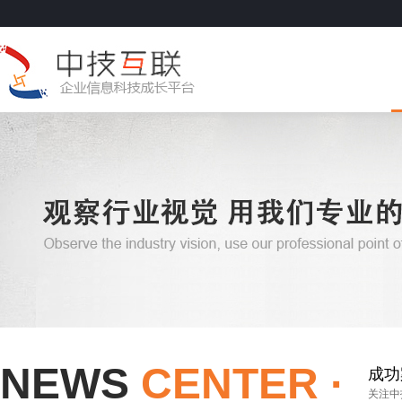
NEWS
CENTER ·
成功
关注中