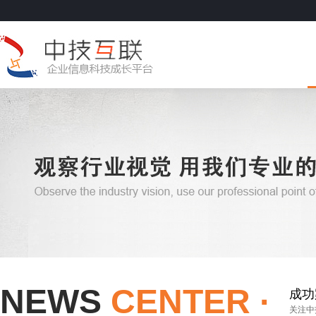
NEWS
CENTER ·
成功
关注中